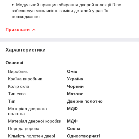
Модульний принцип збирання дверей колекції Rino
забезпечує можливість заміни деталей у разі їх
пошкодження.
Приховати
Характеристики
Основні
Виробник
Оміс
Країна виробник
Україна
Колір скла
Чорний
Тип скла
Матове
Тип
Дверне полотно
Матеріал дверного
МДФ
полотна
Матеріал дверної коробки
МДФ
Порода дерева
Сосна
Кількість полотен двері
Одностворчаті