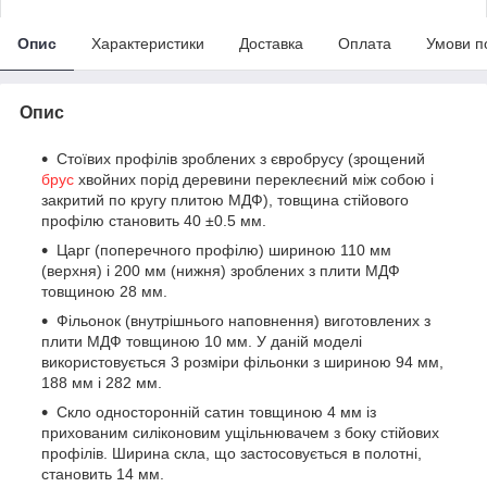
Опис
Характеристики
Доставка
Оплата
Умови п
Опис
Стоївих профілів зроблених з євробрусу (зрощений
брус
хвойних порід деревини переклеєний між собою і
закритий по кругу плитою МДФ), товщина стійового
профілю становить 40 ±0.5 мм.
Царг (поперечного профілю) шириною 110 мм
(верхня) і 200 мм (нижня) зроблених з плити МДФ
товщиною 28 мм.
Фільонок (внутрішнього наповнення) виготовлених з
плити МДФ товщиною 10 мм. У даній моделі
використовується 3 розміри фільонки з шириною 94 мм,
188 мм і 282 мм.
Скло односторонній сатин товщиною 4 мм із
прихованим силіконовим ущільнювачем з боку стійових
профілів. Ширина скла, що застосовується в полотні,
становить 14 мм.