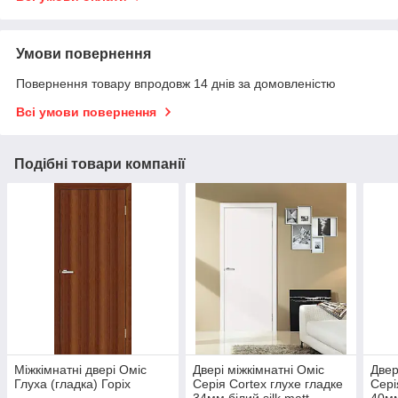
Умови повернення
Повернення товару впродовж 14 днів за домовленістю
Всі умови повернення
Подібні товари компанії
Міжкімнатні двері Оміс
Двері міжкімнатні Оміс
Двер
Глуха (гладка) Горіх
Серія Cortex глухе гладке
Сері
34мм білий silk matt
40мм