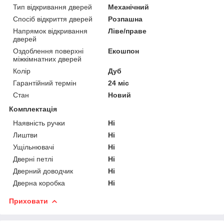
Тип відкривання дверей
Механічний
Спосіб відкриття дверей
Розпашна
Напрямок відкривання
Ліве/праве
дверей
Оздоблення поверхні
Екошпон
міжкімнатних дверей
Колір
Дуб
Гарантійний термін
24 міс
Стан
Новий
Комплектація
Наявність ручки
Ні
Лиштви
Ні
Ущільнювачі
Ні
Дверні петлі
Ні
Дверний доводчик
Ні
Дверна коробка
Ні
Приховати