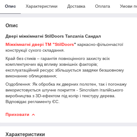
Опис
Характеристики
Доставка
Оплата
Умови п
Опис
Двері міжкімнатні StilDoors Tanzania Сандал
Міжкімнатні двері TM "StilDoors
"
каркасно-фільончастої
конструкції сухого складання.
Край без стиків – гарантія повноцінного захисту всіх
комплектуючих від впливу зовнішніх факторів;
експлуатаційний ресурс збільшується завдяки безшовному
виконанню облицювання;
Оздоблення: Як обробка як дверних полотен, так і погонажу
використовується штучне покриття - Sincrolam італійського
виробництва з 3D-ефектом під колір і текстуру дерева.
Відповідає регламенту ЄС.
Приховати
Характеристики