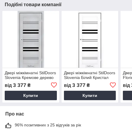
Подібні товари компанії
Двері міжкімнатні StilDoors
Двері міжкімнатні StilDoors
Двер
Slovenia Кремове дерево
Slovenia Білий Кристал
Flor
3 377
3 377
від
₴
від
₴
від
Купити
Купити
Про нас
96% позитивних з 25 відгуків за рік