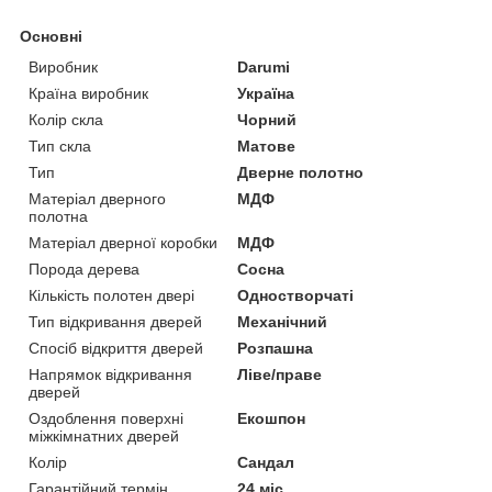
Основні
Виробник
Darumi
Країна виробник
Україна
Колір скла
Чорний
Тип скла
Матове
Тип
Дверне полотно
Матеріал дверного
МДФ
полотна
Матеріал дверної коробки
МДФ
Порода дерева
Сосна
Кількість полотен двері
Одностворчаті
Тип відкривання дверей
Механічний
Спосіб відкриття дверей
Розпашна
Напрямок відкривання
Ліве/праве
дверей
Оздоблення поверхні
Екошпон
міжкімнатних дверей
Колір
Сандал
Гарантійний термін
24 міс