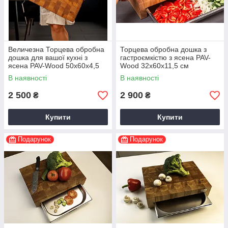
Величезна Торцева обробна
Торцева обробна дошка з
дошка для вашої кухні з
гастроємкістю з ясена PAV-
ясена PAV-Wood 50х60х4,5
Wood 32х60х11,5 см
см
В наявності
В наявності
2 500
2 900
₴
₴
Купити
Купити
Подарунок
Подарунок