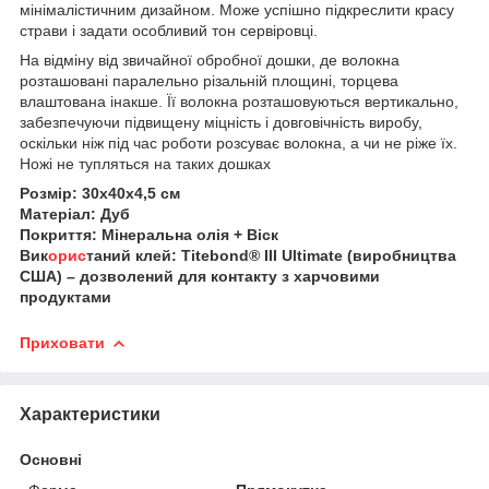
мінімалістичним дизайном. Може успішно підкреслити красу
страви і задати особливий тон сервіровці.
На відміну від звичайної обробної дошки, де волокна
розташовані паралельно різальній площині, торцева
влаштована інакше. Її волокна розташовуються вертикально,
забезпечуючи підвищену міцність і довговічність виробу,
оскільки ніж під час роботи розсуває волокна, а чи не ріже їх.
Ножі не тупляться на таких дошках
Розмір: 30х40х4,5 см
Матеріал: Дуб
Покриття: Мінеральна олія + Віск
Вик
орис
таний клей: Titebond® III Ultimate (виробництва
США) – дозволений для контакту з харчовими
продуктами
Приховати
Характеристики
Основні