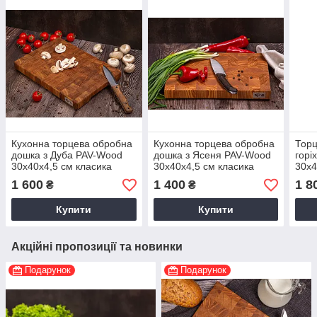
Кухонна торцева обробна
Кухонна торцева обробна
Торц
дошка з Дуба PAV-Wood
дошка з Ясеня PAV-Wood
горі
30х40х4,5 см класика
30х40х4,5 см класика
30х4
1 600
1 400
1 8
₴
₴
Купити
Купити
Акційні пропозиції та новинки
Подарунок
Подарунок