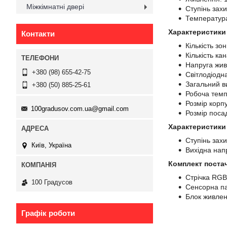
Міжкімнатні двері
Ступінь захи
Температура
Характеристики
Контакти
Кількість зон
Кількість кан
Напруга жив
+380 (98) 655-42-75
Світлодіодн
Загальний в
+380 (50) 885-25-61
Робоча темп
Розмір корп
100gradusov.com.ua@gmail.com
Розмір поса
Характеристики
Ступінь захи
Київ, Україна
Вихідна напр
Комплект поста
Стрічка RGB
100 Градусов
Сенсорна п
Блок живле
Графік роботи