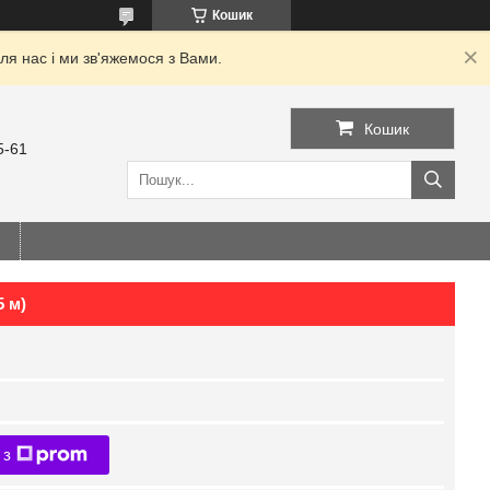
Кошик
я нас і ми зв'яжемося з Вами.
Кошик
5-61
5 м)
 з