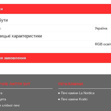
ки
бути
к
Україна
ицькі характеристики
RGB осві
ля замовлення
ІЧНЕ ЛИТТЯ SVT
ПЕЧІ КАМІНИ
та
Печі каміни La Nordica
цята
Печі каміни Kratki
 хлібної печі