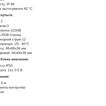
сту: IP 68.
 застосування 60 °C
 пульта:
 1
алів 3
лення 12/24В
а RGB Стрічка
ихідний струм 12
ература -20...40°C
усу: 86х86х36 мм.
дковий: 66x66x36 мм
 блока живлення:
сту IP20
уга: 12± 0.5 В
чання:
 5 м
анель-контролер
ння