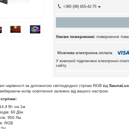
+380 (98) 655-42-75
повернення това
У компанії підключені електронні пла
сайту.
ні чарівності за допомогою світлодіодної стрічки RGB від
SaunaLux
 вибираючи колір освітлення залежно від вашого настрою.
 стрічки:
14,4 Вт. на 1м
іодів: 60 Д/м.
тік: 950 Лм.
ня: RGB
12V