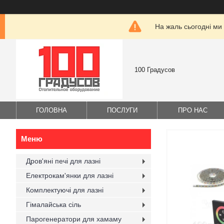
На жаль сьогодні ми
100 Градусов
ГОЛОВНА
ПОСЛУГИ
ПРО НАС
Дров'яні печі для лазні
Електрокам'янки для лазні
Комплектуючі для лазні
Гімалайська сіль
Парогенератори для хамаму