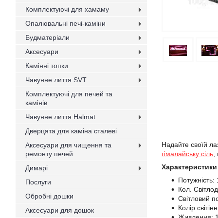
Комплектуючі для хамаму
Опалювальні печі-каміни
Будматеріали
Аксесуари
Камінні топки
Чавунне лиття SVT
Комплектуючі для печей та
камінів
Чавунне лиття Halmat
Дверцята для каміна сталеві
Надайте своїй лаз
Аксесуари для чищення та
ремонту печей
гімалайську сіль
,
Характеристики
Димарі
Потужність: 
Послуги
Кол. Світлод
Обробні дошки
Світловий по
Колір світін
Аксесуари для дошок
Живлення: 