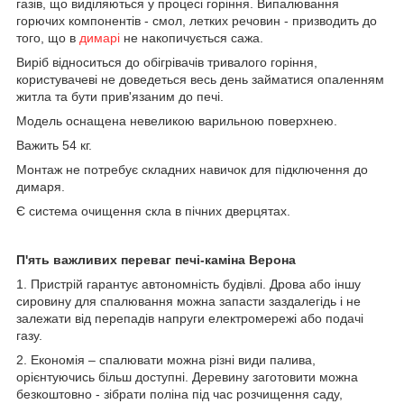
газів, що виділяються у процесі горіння. Випалювання
горючих компонентів - смол, летких речовин - призводить до
того, що в
димарі
не накопичується сажа.
Виріб відноситься до обігрівачів тривалого горіння,
користувачеві не доведеться весь день займатися опаленням
житла та бути прив'язаним до печі.
Модель оснащена невеликою варильною поверхнею.
Важить 54 кг.
Монтаж не потребує складних навичок для підключення до
димаря.
Є система очищення скла в пічних дверцятах.
П'ять важливих переваг печі-каміна Верона
1. Пристрій гарантує автономність будівлі. Дрова або іншу
сировину для спалювання можна запасти заздалегідь і не
залежати від перепадів напруги електромережі або подачі
газу.
2. Економія – спалювати можна різні види палива,
орієнтуючись більш доступні. Деревину заготовити можна
безкоштовно - зібрати поліна під час розчищення саду,