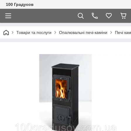
100 Градусов
Товари та послуги
Опалювальні печі-каміни
Печі ка