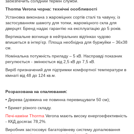
забезпечить солідний термін служби.
Thorma Verona чорна: технічні особливості
Установка виконана з жароміцних сортів сталі та чавуну, із
застосуванням шамоту для топки, жароміцного скла для
дверцят. Бренд надає гарантію на експлуатацію до 5 років.
Вертикальне вогнище в нейтральних відтінках чудово
впишеться в інтер'єр. Площа необхідна для буржуйки – 36х38
см.
Номінальна потужність приладу – 5 кВ. Насправді показник
регулюється - змінюється від 2,5 кВ до 7,5 кВ.
Виріб призначений для підтримки комфортної температури в
кімнаті від 48 до 124 кв.м.
Розрахована на спалювання:
• Дерева (довжина не повинна перевищувати 50 см);
• Брикет різного складу.
Печі-каміни Thorma
Verona мають високу енергоефективність
- ККД досягає 78,2%.
Виробник застосовує багаторівневу систему допалювання