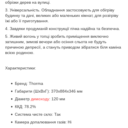
обрізки дерев на вулиці.
3. Універсальність. Обладнання застосовують для обігріву
будинку та дачі, великих або маленьких кімнат, для розігріву
їжі або її приготування.
4. Завдяки продуманій конструкції пічка надійна та безпечна.
5. Живий вогонь у топці зробить приміщення виключно
затишним, зимові вечори або осіння сльота не будуть
причиною депресії, а стануть приводом зібратися біля каміна
всією родиною.
Характеристики:
Бренд: Thorma
Габарити (ШхВхГ): 370x884x346 мм
Діаметр
димоходу
: 120 мм
ККД: 78.2%
Система чисте скло: Так
Камера допалювання газів: Ні