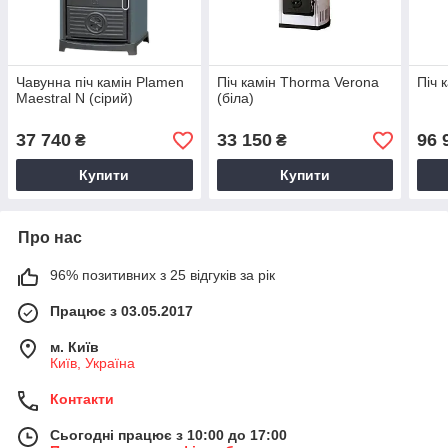
Чавунна піч камін Plamen
Піч камін Thorma Verona
Піч 
Maestral N (сірий)
(біла)
37 740
33 150
96 
₴
₴
Купити
Купити
Про нас
96% позитивних з 25 відгуків за рік
Працює з 03.05.2017
м. Київ
Київ, Україна
Контакти
Сьогодні працює з 10:00 до 17:00