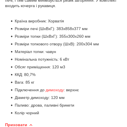
печі, і тим самим мінімізується ризик загоряння. У комплект
входить кочерга і рукавиця.
Країна виробник: Хорватія
Розміри печі (ШхВхГ): 383x858x377 мм
Розміри топки (ШхВхГ): 355x300x260 мм
Розміри топкового отвору (ШхВ): 200x304 мм
Матеріал топки: чавун
Номінальна потужність: 6 кВт
Обсяг приміщення: 120 м3
ККД: 80,7%
Вага: 85 кг
Підключення до
димоходу
: верхнє
Діаметр димоходу: 120 мм
Паливо: дрова, паливні брикети
Колір чорний
Приховати