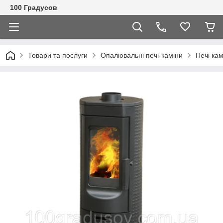
100 Градусов
Товари та послуги
Опалювальні печі-каміни
Печі ка