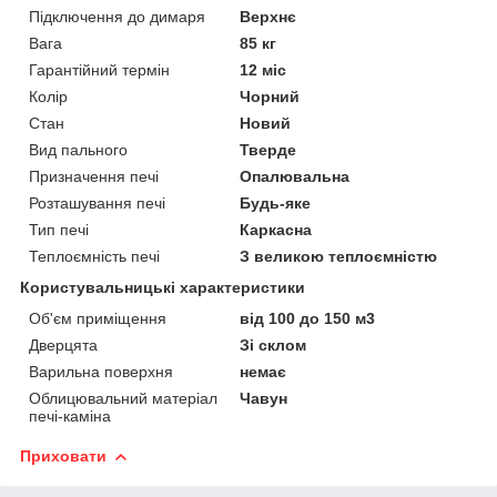
Підключення до димаря
Верхнє
Вага
85 кг
Гарантійний термін
12 міс
Колір
Чорний
Стан
Новий
Вид пального
Тверде
Призначення печі
Опалювальна
Розташування печі
Будь-яке
Тип печі
Каркасна
Теплоємність печі
З великою теплоємністю
Користувальницькі характеристики
Об'єм приміщення
від 100 до 150 м3
Дверцята
Зі склом
Варильна поверхня
немає
Облицювальний матеріал
Чавун
печі-каміна
Приховати