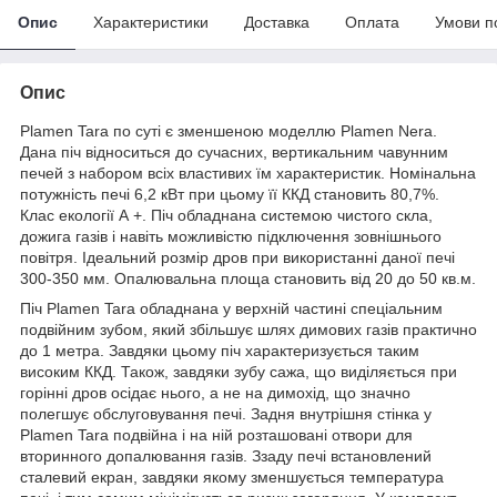
Опис
Характеристики
Доставка
Оплата
Умови п
Опис
Plamen Tara по суті є зменшеною моделлю Plamen Nera.
Дана піч відноситься до сучасних, вертикальним чавунним
печей з набором всіх властивих їм характеристик. Номінальна
потужність печі 6,2 кВт при цьому її ККД становить 80,7%.
Клас екології А +. Піч обладнана системою чистого скла,
дожига газів і навіть можливістю підключення зовнішнього
повітря. Ідеальний розмір дров при використанні даної печі
300-350 мм. Опалювальна площа становить від 20 до 50 кв.м.
Піч Plamen Tara обладнана у верхній частині спеціальним
подвійним зубом, який збільшує шлях димових газів практично
до 1 метра. Завдяки цьому піч характеризується таким
високим ККД. Також, завдяки зубу сажа, що виділяється при
горінні дров осідає нього, а не на димохід, що значно
полегшує обслуговування печі. Задня внутрішня стінка у
Plamen Tara подвійна і на ній розташовані отвори для
вторинного допалювання газів. Ззаду печі встановлений
сталевий екран, завдяки якому зменшується температура