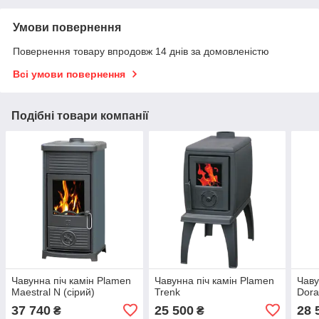
Умови повернення
Повернення товару впродовж 14 днів за домовленістю
Всі умови повернення
Подібні товари компанії
Чавунна піч камін Plamen
Чавунна піч камін Plamen
Чаву
Maestral N (сірий)
Trenk
Dora
37 740
25 500
28 
₴
₴