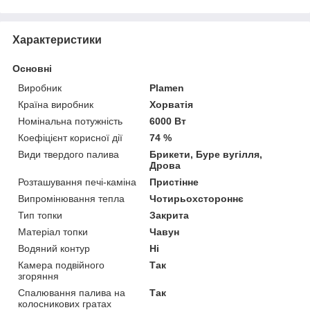
Характеристики
Основні
Виробник
Plamen
Країна виробник
Хорватія
Номінальна потужність
6000 Вт
Коефіцієнт корисної дії
74 %
Види твердого палива
Брикети, Буре вугілля,
Дрова
Розташування печі-каміна
Пристінне
Випромінювання тепла
Чотирьохстороннє
Тип топки
Закрита
Матеріал топки
Чавун
Водяний контур
Ні
Камера подвійного
Так
згоряння
Спалювання палива на
Так
колосникових гратах