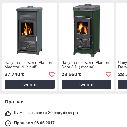
Чавунна піч камін Plamen
Чавунна піч камін Plamen
Чаву
Maestral N (сірий)
Dora 8 N (зелена)
Dora
37 740
28 560
28 
₴
₴
Купити
Купити
Про нас
97% позитивних з 30 відгуків за рік
Працює з 03.05.2017