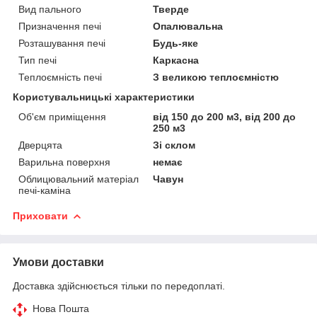
Вид пального
Тверде
Призначення печі
Опалювальна
Розташування печі
Будь-яке
Тип печі
Каркасна
Теплоємність печі
З великою теплоємністю
Користувальницькі характеристики
Об'єм приміщення
від 150 до 200 м3, від 200 до
250 м3
Дверцята
Зі склом
Варильна поверхня
немає
Облицювальний матеріал
Чавун
печі-каміна
Приховати
Умови доставки
Доставка здійснюється тільки по передоплаті.
Нова Пошта