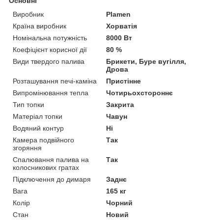
Основні
Виробник
Plamen
Країна виробник
Хорватія
Номінальна потужність
8000 Вт
Коефіцієнт корисної дії
80 %
Види твердого палива
Брикети, Буре вугілля,
Дрова
Розташування печі-каміна
Пристінне
Випромінювання тепла
Чотирьохстороннє
Тип топки
Закрита
Матеріал топки
Чавун
Водяний контур
Ні
Камера подвійного
Так
згоряння
Спалювання палива на
Так
колосникових гратах
Підключення до димаря
Заднє
Вага
165 кг
Колір
Чорний
Стан
Новий