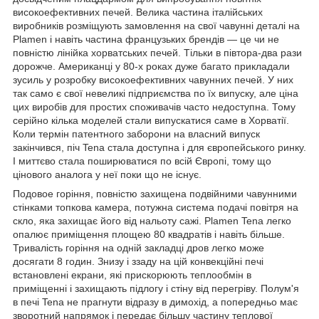
високоефективних печей. Велика частина італійських
виробників розміщують замовлення на свої чавунні деталі на
Plamen і навіть частина французьких брендів — це чи не
повністю лінійка хорватських печей. Тільки в півтора-два рази
дорожче. Американці у 80-х роках дуже багато прикладали
зусиль у розробку високоефективних чавунних печей. У них
так само є свої невеликі підприємства по їх випуску, але ціна
цих виробів для простих споживачів часто недоступна. Тому
серійно кілька моделей стали випускатися саме в Хорватії.
Коли термін патентного заборони на власний випуск
закінчився, піч Tena стала доступна і для європейського ринку.
І миттєво стала поширюватися по всій Європі, тому що
цінового аналога у неї поки що не існує.
Подовое горіння, повністю захищена подвійними чавунними
стінками топкова камера, потужна система подачі повітря на
скло, яка захищає його від нальоту сажі. Plamen Tena легко
опалює приміщення площею 80 квадратів і навіть більше.
Тривалість горіння на одній закладці дров легко може
досягати 8 годин. Знизу і ззаду на цій конвекційні печі
встановлені екрани, які прискорюють теплообмін в
приміщенні і захищають підлогу і стіну від перегріву. Полум'я
в печі Tena не прагнути відразу в димохід, а попередньо має
зворотний напрямок і передає більшу частину теплової