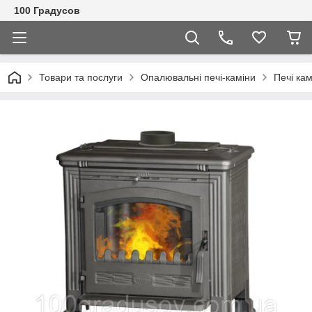
100 Градусов
Товари та послуги
Опалювальні печі-каміни
Печі ка