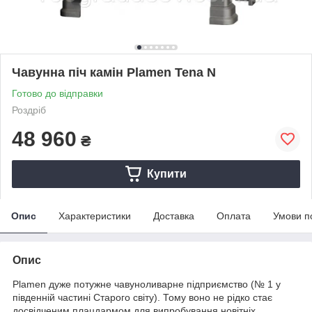
Чавунна піч камін Plamen Tena N
Готово до відправки
Роздріб
48 960
₴
Купити
Опис
Характеристики
Доставка
Оплата
Умови п
Опис
Plamen дуже потужне чавуноливарне підприємство (№ 1 у
південній частині Старого світу). Тому воно не рідко стає
досвідченим плацдармом для випробування новітніх