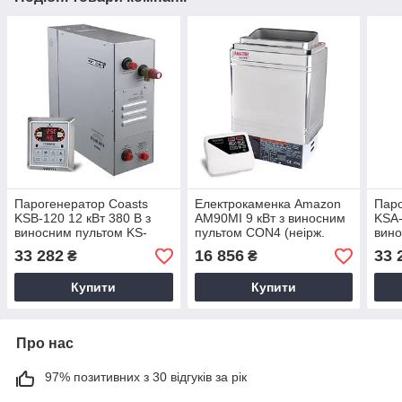
Парогенератор Coasts
Електрокаменка Amazon
Паро
KSB-120 12 кВт 380 В з
AM90MI 9 кВт з виносним
KSA-
виносним пультом KS-
пультом CON4 (неірж.
вино
300A
сталь)
33 282
16 856
33 
₴
₴
Купити
Купити
Про нас
97% позитивних з 30 відгуків за рік