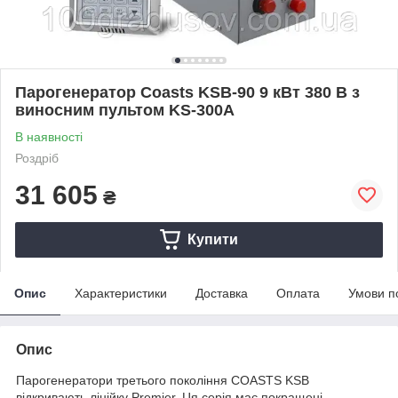
Парогенератор Coasts KSB-90 9 кВт 380 В з
виносним пультом KS-300A
В наявності
Роздріб
31 605
₴
Купити
Опис
Характеристики
Доставка
Оплата
Умови п
Опис
Парогенератори третього покоління COASTS KSB
відкривають лінійку Premier. Ця серія має покращені