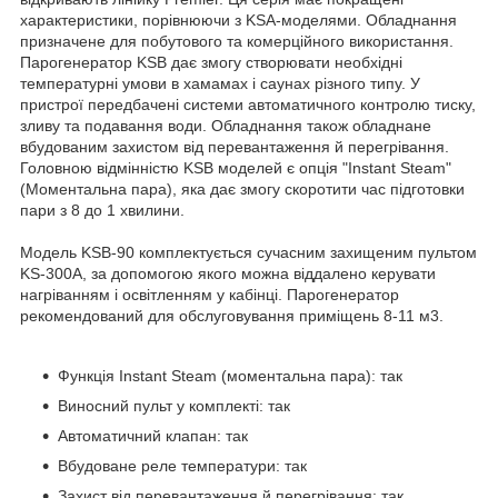
характеристики, порівнюючи з KSA-моделями. Обладнання
призначене для побутового та комерційного використання.
Парогенератор KSB дає змогу створювати необхідні
температурні умови в хамамах і саунах різного типу. У
пристрої передбачені системи автоматичного контролю тиску,
зливу та подавання води. Обладнання також обладнане
вбудованим захистом від перевантаження й перегрівання.
Головною відмінністю KSB моделей є опція "Instant Steam"
(Моментальна пара), яка дає змогу скоротити час підготовки
пари з 8 до 1 хвилини.
Модель KSB-90 комплектується сучасним захищеним пультом
KS-300A, за допомогою якого можна віддалено керувати
нагріванням і освітленням у кабінці. Парогенератор
рекомендований для обслуговування приміщень 8-11 м3.
Функція Instant Steam (моментальна пара): так
Виносний пульт у комплекті: так
Автоматичний клапан: так
Вбудоване реле температури: так
Захист від перевантаження й перегрівання: так