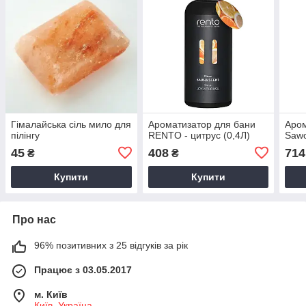
Гімалайська сіль мило для
Ароматизатор для бани
Аром
пілінгу
RENTO - цитрус (0,4Л)
Sawo
45
408
714
₴
₴
Купити
Купити
Про нас
96% позитивних з 25 відгуків за рік
Працює з 03.05.2017
м. Київ
Київ, Україна