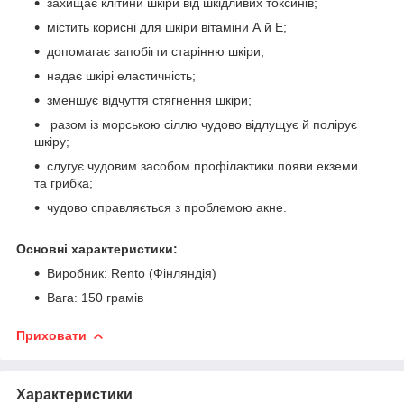
захищає клітини шкіри від шкідливих токсинів;
містить корисні для шкіри вітаміни А й Е;
допомагає запобігти старінню шкіри;
надає шкірі еластичність;
зменшує відчуття стягнення шкіри;
разом із морською сіллю чудово відлущує й полірує
шкіру;
слугує чудовим засобом профілактики появи екземи
та грибка;
чудово справляється з проблемою акне.
Основні характеристики:
Виробник: Rento (Фінляндія)
Вага: 150 грамів
Приховати
Характеристики