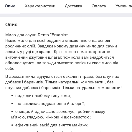
Опис
Характеристики
Доставка
Оплата
Умови п
Опис
Мило для сауни Rento "Евкаліпт".
Ніжне мило для всієї родини з м'якою піною на основі
рослинних олій. Завдяки новому дизайну мило для сауни
лежить у руці ще краще. Крізь кожен шматок протягне
витончений джутовий шпагат, тож коли вам знадобиться
обполоснутися, ви завжди зможете повісити своє мило від
себе.
В ароматі мила відчуваються евкаліпт і трави, без штучних
добавок і барвників. Тільки натуральні компоненти!, без
штучних добавок і барвників. Тільки натуральні компоненти!
подходит любому типу кожи;
не викликає подразнення й алергії;
очищає й одночасно зволожує, роблячи шкіру
м'якою, гладкою, ніжною й шовковистою;
ефективний засіб для зняття макіяжу;