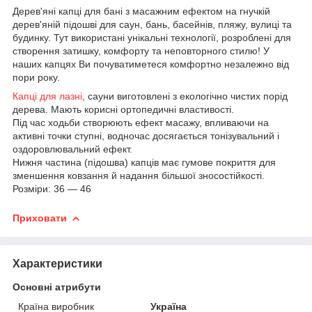
Дерев'яні капці для бані з масажним ефектом на гнучкій
дерев'яній підошві для саун, бань, басейнів, пляжу, вулиці та
будинку. Тут використані унікальні технології, розроблені для
створення затишку, комфорту та неповторного стилю! У
наших капцях Ви почуватиметеся комфортно незалежно від
пори року.
Капці для лазні
, сауни виготовлені з екологічно чистих порід
дерева. Мають корисні ортопедичні властивості.
Під час ходьби створюють ефект масажу, впливаючи на
активні точки ступні, водночас досягається тонізувальний і
оздоровлювальний ефект.
Нижня частина (підошва) капців має гумове покриття для
зменшення ковзання й надання більшої зносостійкості.
Розміри: 36 — 46
Приховати
Характеристики
Основні атрибути
Країна виробник
Україна