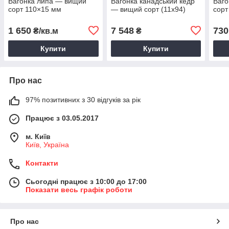
Вагонка липа — вищий
Вагонка канадський кедр
Ваго
сорт 110×15 мм
— вищий сорт (11х94)
сорт
1 650
7 548
730
₴/кв.м
₴
Купити
Купити
Про нас
97% позитивних з 30 відгуків за рік
Працює з 03.05.2017
м. Київ
Київ, Україна
Контакти
Сьогодні працює з 10:00 до 17:00
Показати весь графік роботи
Про нас