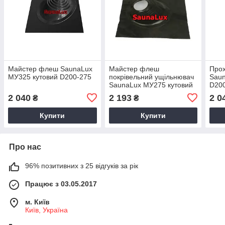
Майстер флеш SaunaLux
Майстер флеш
Прох
МУ325 кутовий D200-275
покрівельний ущільнювач
Saun
SaunaLux МУ275 кутовий
D20
D200-275
2 040
2 193
2 0
₴
₴
Купити
Купити
Про нас
96% позитивних з 25 відгуків за рік
Працює з 03.05.2017
м. Київ
Київ, Україна