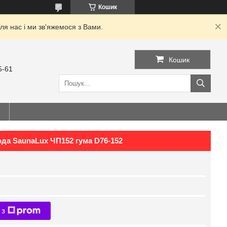
Кошик
я нас і ми зв'яжемося з Вами.
Кошик
5-61
да SaunaLux ЧП152 гума D76-152
 з