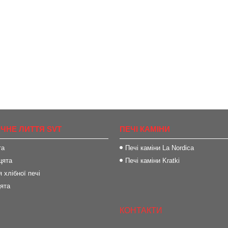
ІЧНЕ ЛИТТЯ SVT
ПЕЧІ КАМІНИ
та
Печі каміни La Nordica
цята
Печі каміни Kratki
 хлібної печі
цята