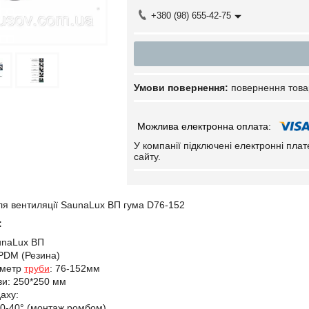
+380 (98) 655-42-75
повернення това
У компанії підключені електронні пла
сайту.
я вентиляції SaunaLux ВП гума D76-152
:
unaLux ВП
PDM (Резина)
аметр
труби
: 76-152мм
ви: 250*250 мм
аху:
0-40° (монтаж ромбом)