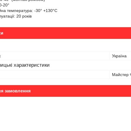
0-20°
йна температура: -30° +130°С
уатації: 20 років
ки
к
Україна
ицькі характеристики
Майстер Ф
ля замовлення