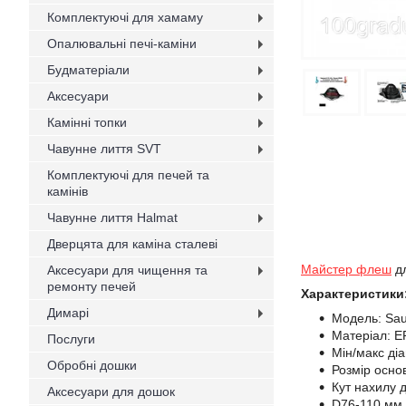
Комплектуючі для хамаму
Опалювальні печі-каміни
Будматеріали
Аксесуари
Камінні топки
Чавунне лиття SVT
Комплектуючі для печей та
камінів
Чавунне лиття Halmat
Дверцята для каміна сталеві
Майстер флеш
дл
Аксесуари для чищення та
ремонту печей
Характеристики
Димарі
Модель: Sa
Матеріал: E
Послуги
Мін/макс ді
Обробні дошки
Розмір осно
Кут нахилу д
Аксесуари для дошок
D76-110 мм 