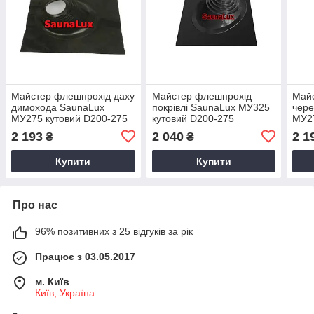
Майстер флешпрохід даху
Майстер флешпрохід
Май
димохода SaunaLux
покрівлі SaunaLux МУ325
чере
МУ275 кутовий D200-275
кутовий D200-275
МУ27
2 193
2 040
2 1
₴
₴
Купити
Купити
Про нас
96% позитивних з 25 відгуків за рік
Працює з 03.05.2017
м. Київ
Київ, Україна