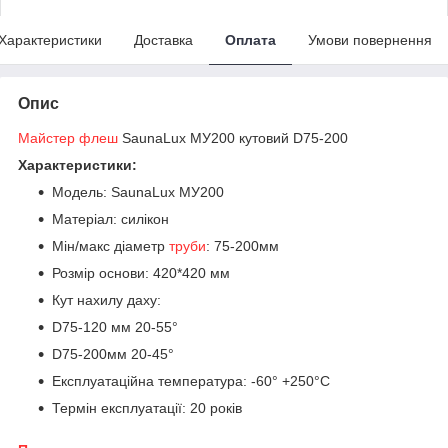
Характеристики
Доставка
Оплата
Умови повернення
Опис
Майстер флеш
SaunaLux МУ200 кутовий D75-200
Характеристики:
Модель: SaunaLux МУ200
Матеріал: силікон
Мін/макс діаметр
труби
: 75-200мм
Розмір основи: 420*420 мм
Кут нахилу даху:
D75-120 мм 20-55°
D75-200мм 20-45°
Експлуатаційна температура: -60° +250°С
Термін експлуатації: 20 років