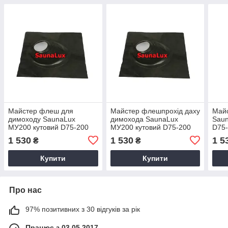
Майстер флеш для
Майстер флешпрохід даху
Майс
димоходу SaunaLux
димохода SaunaLux
Saun
МУ200 кутовий D75-200
МУ200 кутовий D75-200
D75
1 530
1 530
1 5
₴
₴
Купити
Купити
Про нас
97% позитивних з 30 відгуків за рік
Працює з 03.05.2017