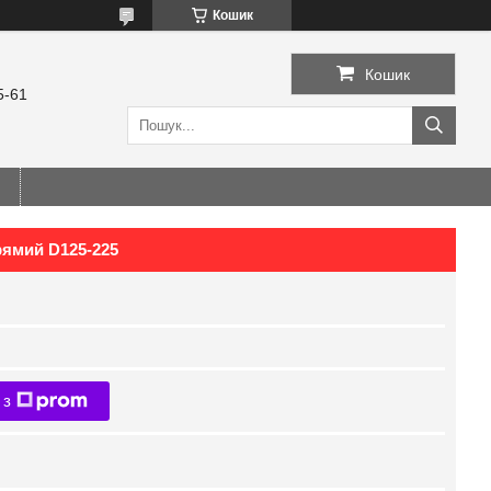
Кошик
Кошик
5-61
ямий D125-225
 з