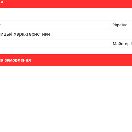
ки
к
Україна
ицькі характеристики
Майстер Ф
ля замовлення