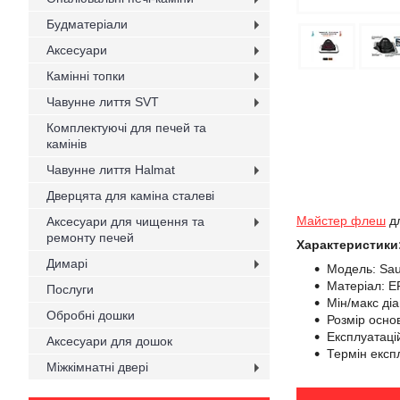
Будматеріали
Аксесуари
Камінні топки
Чавунне лиття SVT
Комплектуючі для печей та
камінів
Чавунне лиття Halmat
Дверцята для каміна сталеві
Майстер флеш
дл
Аксесуари для чищення та
ремонту печей
Характеристики
Димарі
Модель: Sa
Матеріал: E
Послуги
Мін/макс ді
Обробні дошки
Розмір осно
Експлуатаці
Аксесуари для дошок
Термін експл
Міжкімнатні двері