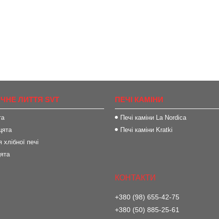
ІЧНЕ ЛИТТЯ SVT
ПЕЧІ КАМІНИ
та
Печі каміни La Nordica
цята
Печі каміни Kratki
 хлібної печі
цята
+380 (98) 655-42-75
+380 (50) 885-25-61