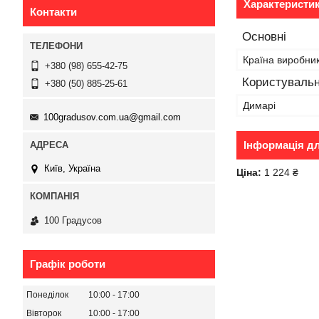
Характеристи
Контакти
Основні
Країна виробни
+380 (98) 655-42-75
Користувальн
+380 (50) 885-25-61
Димарі
100gradusov.com.ua@gmail.com
Інформація д
Київ, Україна
Ціна:
1 224 ₴
100 Градусов
Графік роботи
Понеділок
10:00
17:00
Вівторок
10:00
17:00