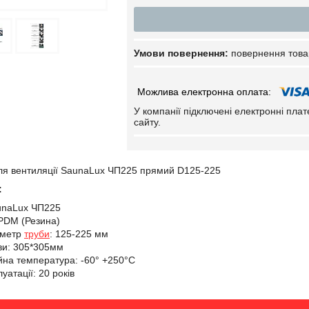
повернення това
У компанії підключені електронні пла
сайту.
я вентиляції SaunaLux ЧП225 прямий D125-225
:
unaLux ЧП225
PDM (Резина)
аметр
труби
: 125-225 мм
ви: 305*305мм
йна температура: -60° +250°С
уатації: 20 років