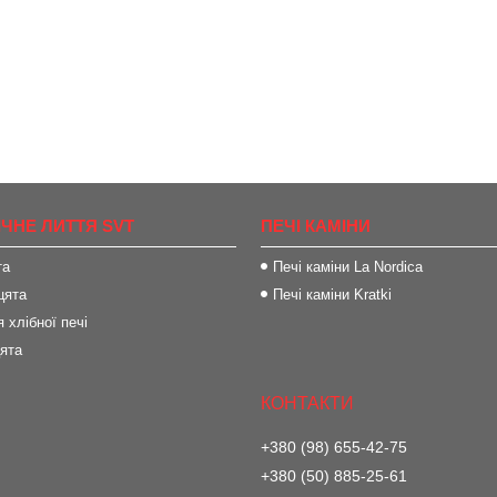
ІЧНЕ ЛИТТЯ SVT
ПЕЧІ КАМІНИ
та
Печі каміни La Nordica
цята
Печі каміни Kratki
 хлібної печі
цята
+380 (98) 655-42-75
+380 (50) 885-25-61