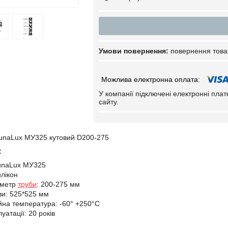
повернення това
У компанії підключені електронні пла
сайту.
naLux МУ325 кутовий D200-275
:
unaLux МУ325
илікон
аметр
труби
: 200-275 мм
ви: 525*525 мм
йна температура: -60° +250°С
уатації: 20 років