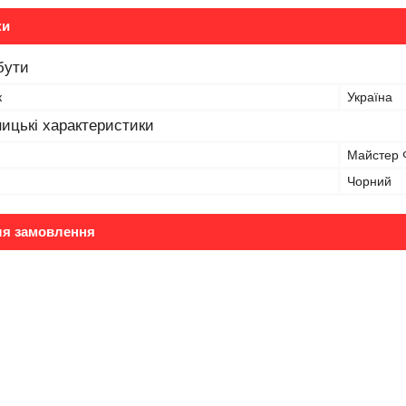
ки
бути
к
Україна
ицькі характеристики
Майстер Ф
Чорний
ля замовлення