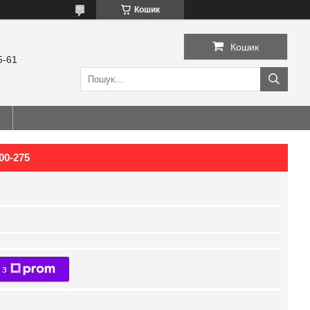
Кошик
Кошик
5-61
00-275
 з