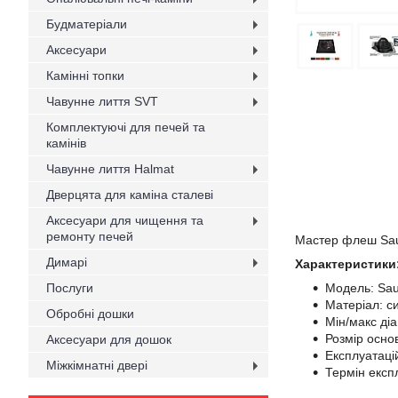
Будматеріали
Аксесуари
Камінні топки
Чавунне лиття SVT
Комплектуючі для печей та
камінів
Чавунне лиття Halmat
Дверцята для каміна сталеві
Аксесуари для чищення та
ремонту печей
Мастер флеш Sau
Димарі
Характеристики
Послуги
Модель: Sa
Матеріал: с
Обробні дошки
Мін/макс ді
Розмір осно
Аксесуари для дошок
Експлуатаці
Міжкімнатні двері
Термін експл