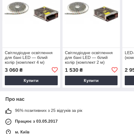
Світлодіодне освітлення
Світлодіодне освітлення
LED-
для бані LED — білий
для бані LED — білий
(ком
колір (комплект 4 м)
колір (комплект 2 м)
3 060
1 530
2 9
₴
₴
Купити
Купити
Про нас
96% позитивних з 25 відгуків за рік
Працює з 03.05.2017
м. Київ