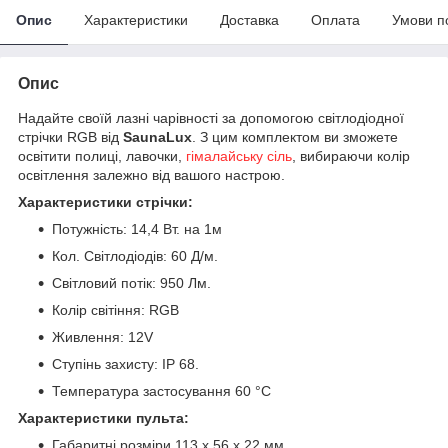
Опис
Характеристики
Доставка
Оплата
Умови п
Опис
Надайте своїй лазні чарівності за допомогою світлодіодної
стрічки RGB від
SaunaLux
. З цим комплектом ви зможете
освітити полиці, лавочки,
гімалайську сіль
, вибираючи колір
освітлення залежно від вашого настрою.
Характеристики стрічки:
Потужність: 14,4 Вт. на 1м
Кол. Світлодіодів: 60 Д/м.
Світловий потік: 950 Лм.
Колір світіння: RGB
Живлення: 12V
Ступінь захисту: IP 68.
Температура застосування 60 °C
Характеристики пульта:
Габаритні розміри 113 х 56 х 22 мм