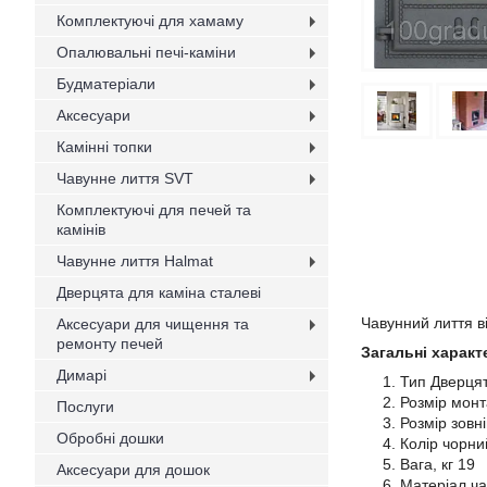
Комплектуючі для хамаму
Опалювальні печі-каміни
Будматеріали
Аксесуари
Камінні топки
Чавунне лиття SVT
Комплектуючі для печей та
камінів
Чавунне лиття Halmat
Дверцята для каміна сталеві
Чавунний лиття в
Аксесуари для чищення та
ремонту печей
Загальні характ
Димарі
Тип Дверцят
Розмір мон
Послуги
Розмір зовн
Обробні дошки
Колір чорн
Вага, кг 19
Аксесуари для дошок
Матеріал ч