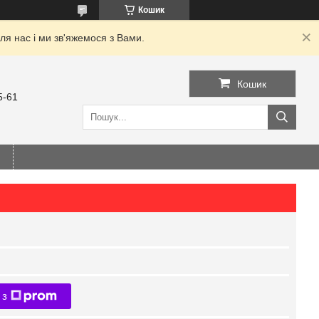
Кошик
я нас і ми зв'яжемося з Вами.
Кошик
5-61
 з