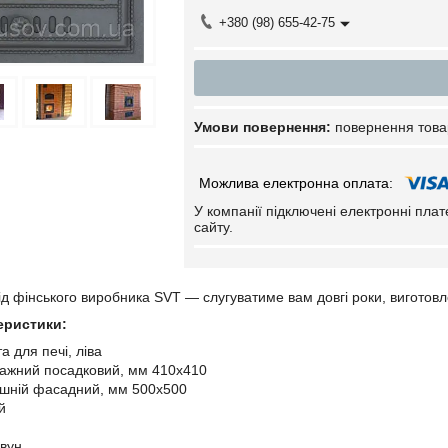
+380 (98) 655-42-75
повернення това
У компанії підключені електронні пла
сайту.
ід фінського виробника SVT — слугуватиме вам довгі роки, виготовл
еристики:
а для печі, ліва
тажний посадковий, мм 410х410
ішній фасадний, мм 500х500
ий
авун