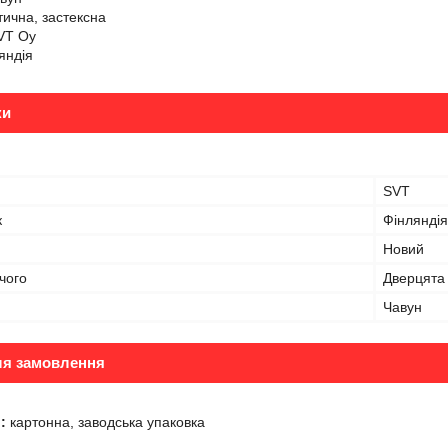
ична, застексна
VT Oy
яндія
ки
SVT
к
Фінляндія
Новий
чого
Дверцята
Чавун
ля замовлення
:
картонна, заводська упаковка