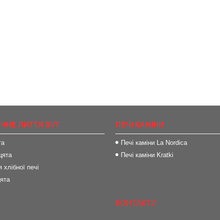
ІЧНЕ ЛИТТЯ SVT
ПЕЧІ КАМІНИ
та
Печі каміни La Nordica
цята
Печі каміни Kratki
 хлібної печі
цята