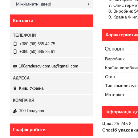
Міжкімнатні двері
Опис гермет
Виробник S
Країна Фінл
Контакти
Характеристи
+380 (98) 655-42-75
Основні
+380 (50) 885-25-61
Виробник
100gradusov.com.ua@gmail.com
Країна виробни
Стан
Тип комплектую
Київ, Україна
Матеріал
100 Градусов
Інформація д
Ціна:
25 245 ₴
Графік роботи
Спосіб упаковки