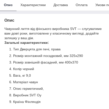
Опис
Характеристики
Доставка
Оплата
Умови п
Опис
Чавунний лиття від фінського виробника SVT — слугуватиме
вам довгі роки, виготовлене у класичному вигляді, додайте
затишку у ваш дім.
Загальні характеристики:
Тип Дверцята для печі, права
Розмір монтажний посадковий, мм 325х290
Розмір зовнішній фасадний, мм 400х370
Колір чорний
Вага, кг 9,0
Матеріал чавун
Опис герметичний,
Виробник SVT Oy
Країна Фінляндія