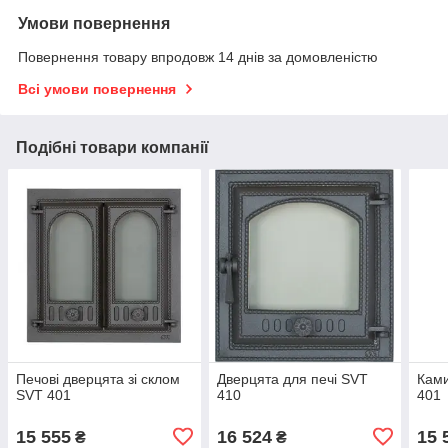
Умови повернення
Повернення товару впродовж 14 днів за домовленістю
Всі умови повернення
Подібні товари компанії
Печові дверцята зі склом
Дверцята для печі SVT
Ками
SVT 401
410
401
15 555
16 524
15 
₴
₴