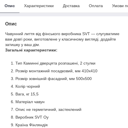
Опис
Характеристики
Доставка
Оплата
Умови п
Опис
Чавунний лиття від фінського виробника SVT — слугуватиме
вам довгі роки, виготовлене у класичному вигляді, додайте
затишку у ваш дім.
Загальні характеристики:
Тип Каминні дверцята розпашені, 2 стулки
Розмір монтажний посадковий, мм 410х410
Розмір зовнішній фасадний, мм 500х500
Колір чорний
Вага, кг 15,5
Матеріал чавун
Опис не герметичний, застеклений
Виробник SVT Oy
Країна Фінляндія