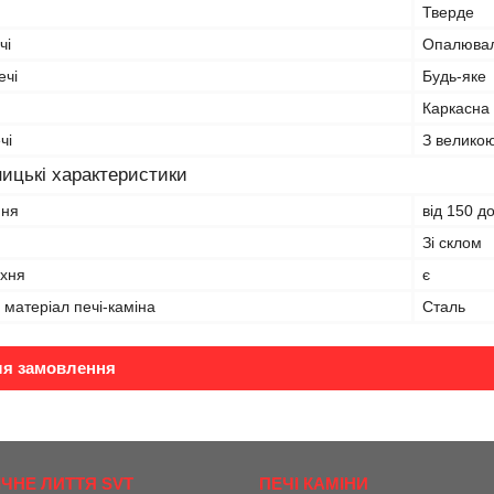
Тверде
чі
Опалюва
ечі
Будь-яке
Каркасна
чі
З велико
ицькі характеристики
ння
від 150 д
Зі склом
рхня
є
матеріал печі-каміна
Сталь
ля замовлення
ІЧНЕ ЛИТТЯ SVT
ПЕЧІ КАМІНИ