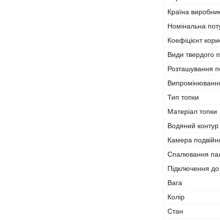
Країна виробни
Номінальна пот
Коефіцієнт корис
Види твердого 
Розташування пе
Випромінюванн
Тип топки
Матеріал топки
Водяний контур
Камера подвійн
Спалювання пал
Підключення до
Вага
Колір
Стан