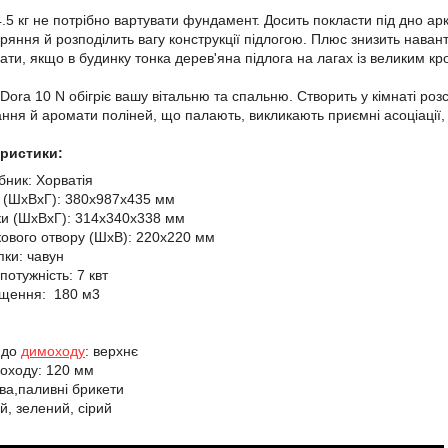
.5 кг не потрібно вартувати фундамент. Досить покласти під дно арку
горяння й розподілить вагу конструкції підлогою. Плюс знизить нава
ти, якщо в будинку тонка дерев'яна підлога на лагах із великим крок
 Dora 10 N обігріє вашу вітальню та спальню. Створить у кімнаті ро
ання й аромати поліней, що палають, викликають приємні асоціації,
еристики:
бник: Хорватія
і (ШхВхГ): 380x987x435 мм
ки (ШхВхГ): 314x340x338 мм
кового отвору (ШхВ): 220x220 мм
пки: чавун
отужність: 7 квт
іщення: 180 м3
 до
димоходу
: верхнє
оходу: 120 мм
ва,паливні брикети
й, зелений, сірий