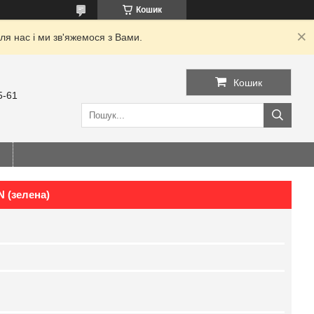
Кошик
я нас і ми зв'яжемося з Вами.
Кошик
5-61
N (зелена)