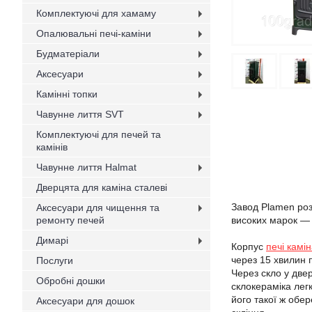
Комплектуючі для хамаму
Опалювальні печі-каміни
Будматеріали
Аксесуари
Камінні топки
Чавунне лиття SVT
Комплектуючі для печей та
камінів
Чавунне лиття Halmat
Дверцята для каміна сталеві
Завод Plamen розт
Аксесуари для чищення та
ремонту печей
високих марок — 
Димарі
Корпус
печі камі
через 15 хвилин 
Послуги
Через скло у двер
Обробні дошки
склокераміка лег
його такої ж обе
Аксесуари для дошок