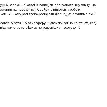
ш із жароміцної сталі із ізоляцією або вогнетривку плиту. Це
нтаження на перекриття. Серйозну підготовчу роботу
ом. У цьому разі треба розібрати ділянку, де стоятиме піч і
зслаблену затишну атмосферу. Відблиски вогню на стінах, ледь
 від яких стає теплішими та радіснішими всередині.