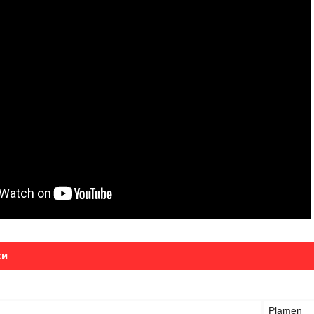
ки
Plamen