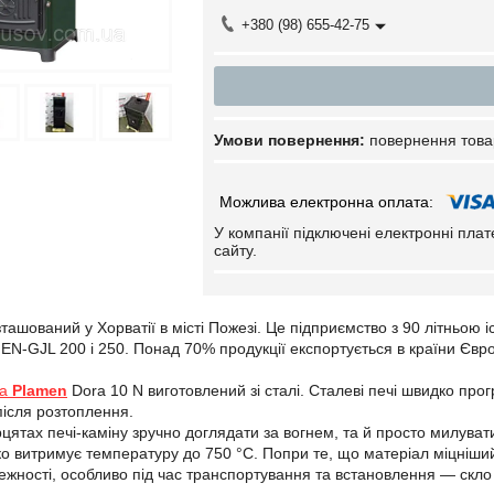
+380 (98) 655-42-75
повернення това
У компанії підключені електронні пла
сайту.
ашований у Хорватії в місті Пожезі. Це підприємство з 90 літньою і
EN-GJL 200 і 250. Понад 70% продукції експортується в країни Євро
на
Plamen
Dora 10 N виготовлений зі сталі. Сталеві печі швидко про
після розтоплення.
цятах печі-каміну зручно доглядати за вогнем, та й просто милуват
ко витримує температуру до 750 °C. Попри те, що матеріал міцніши
режності, особливо під час транспортування та встановлення — скло