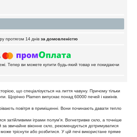
ру протягом 14 днів
за домовленістю
тежі. Тепер ви можете купити будь-який товар не покидаючи
сторією, що спеціалізується на лиття чавуну. Причому тільки
пи. Щорічно Plamen випускає понад 60000 печей і камінів.
грівають повітря в приміщенні. Вони починають давати тепло
ися затійливими іграми полум'я. Вогнетривке скло, а точніше
й за звичайне віконне скло, рекомендується дотримуватися
 може тріснути або розбитися. У цій печі використане пряме