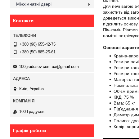
скління.
Міжкімнатні двері
Для печі вагою 64
захистить від за
доведеться викона
Контакти
підсилить основу.
Піч-камін Plamen
помітні потріскув
+380 (98) 655-42-75
Основні характ
+380 (50) 885-25-61
Країна-виро
Розміри печ
100gradusov.com.ua@gmail.com
Розміри топ
Розміри топ
Матеріал то
Номінальна п
Київ, Україна
Об'єм прим
ККД: 75 %
Вага: 65 кг
Під'єднання
100 Градусов
Діаметр дим
Паливо: дро
Колір: чорни
Графік роботи