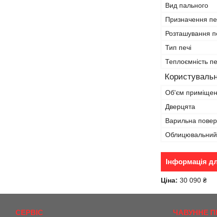
Вид пального
Призначення пе
Розташування п
Тип печі
Теплоємність пе
Користувальн
Об'єм приміще
Дверцята
Варильна пове
Облицювальний 
Інформація д
Ціна:
30 090 ₴
СЕРВІС
ЧАВУННЕ П