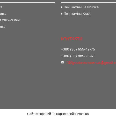
та
Печі каміни La Nordica
цята
Печі каміни Kratki
 хлібної печі
цята
+380 (98) 655-42-75
+380 (50) 885-25-61
100gradusov.com.ua@gmail.
Сайт створений на маркетплейсі
Prom.ua