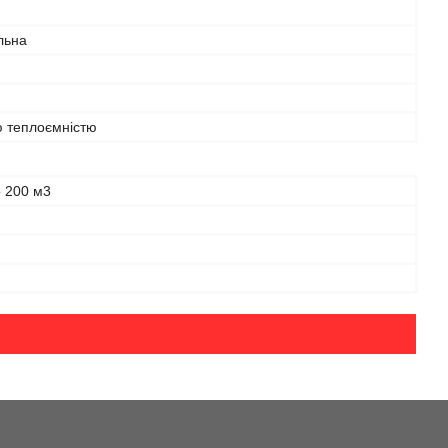
льна
ю теплоємністю
о 200 м3