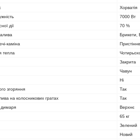
к
Хорватія
ужність
7000 Вт
ної дії
70 %
палива
Брикети, 
чі-каміна
Пристінн
я тепла
Чотирьох
Закрита
Чавун
Ні
ого згоряння
Так
ива на колосникових гратах
Так
 димаря
Верхнє
65 кг
Зелений
Новий