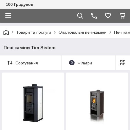
100 Градусов
Товари та послуги
Опалювальні печі-каміни
Печі кам
Печі каміни Tim Sistem
Сортування
0
Фільтри