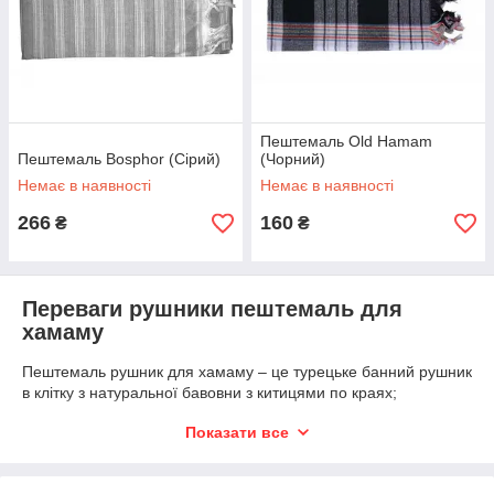
Пештемаль Old Hamam
Пештемаль Bosphor (Сірий)
(Чорний)
Немає в наявності
Немає в наявності
266
160
₴
₴
Переваги рушники пештемаль для
Пешетмаль салатового кольору
хамаму
Приємного салатового кольору рушник розміром
Пештемаль рушник для хамаму – це турецьке банний рушник
200х180 см За рахунок використання якісної сировини,
в клітку з натуральної бавовни з китицями по краях;
турецький текстиль не потребує особливого догляду.
найчастіше використовується для турецької парної. В
Матеріал витримує багато циклів прання, при цьому
Показати все
старовину було атрибутом розкоші. За і якістю тканини
можна використовувати звичайні програми для
визначався статус власника пештемаля.
постільної білизни.
У чому відмінність пештемаля від звичайного банного