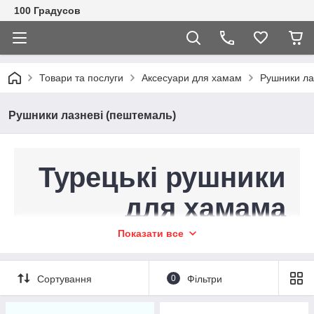
100 Градусов
Товари та послуги
Аксесуари для хамам
Рушники ла
Рушники лазневі (пештемаль)
Турецькі рушники
для хамама
Показати все
Дивитися асортимент
Сортування
0
Фільтри