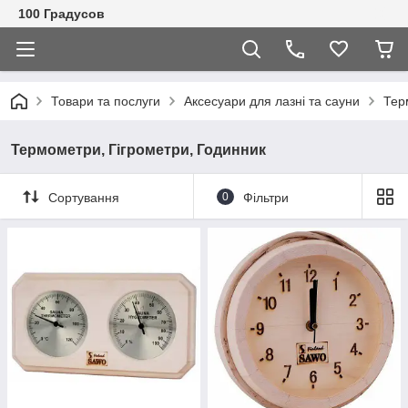
100 Градусов
Товари та послуги
Аксесуари для лазні та сауни
Тер
Термометри, Гігрометри, Годинник
Сортування
0
Фільтри