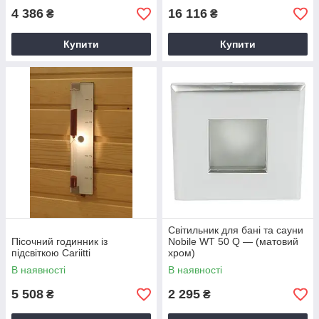
4 386
16 116
₴
₴
Купити
Купити
Світильник для бані та сауни
Пісочний годинник із
Nobile WT 50 Q — (матовий
підсвіткою Cariitti
хром)
В наявності
В наявності
5 508
2 295
₴
₴