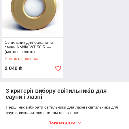
Світильник для банани та
сауни Nobile WT 50 R —
(матове золото)
Немає в наявності
2 040
₴
3 критерії вибору світильників для
сауни і лазні
Перш, ніж вибирати світильники для лазні і світильники для
сауни, визначитеся з типом освітлення.
А потім орієнтуйтеся на такі 3 критерії:
Показати все
1.
Варіанти установки світильника