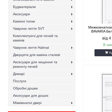
Будматеріали
Аксесуари
Камінні топки
Межкомнатная
Чавунне лиття SVT
BAVARIA Бе
Комплектуючі для печей та
від 4
камінів
В ная
Чавунне лиття Halmat
К
Дверцята для каміна сталеві
Аксесуари для чищення та
ремонту печей
Димарі
Послуги
Обробні дошки
Аксесуари для дошок
Міжкімнатні двері