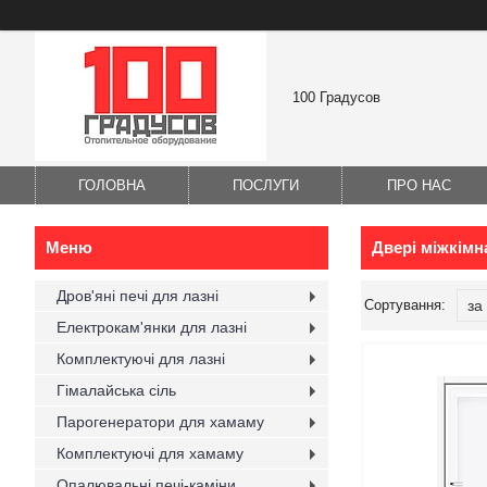
100 Градусов
ГОЛОВНА
ПОСЛУГИ
ПРО НАС
Двері міжкімн
Дров'яні печі для лазні
Електрокам'янки для лазні
Комплектуючі для лазні
Гімалайська сіль
Парогенератори для хамаму
Комплектуючі для хамаму
Опалювальні печі-каміни