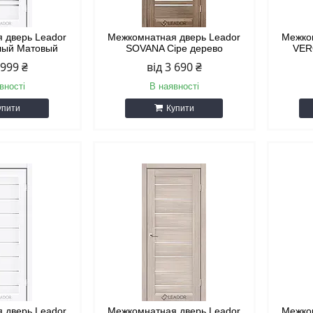
 дверь Leador
Межкомнатная дверь Leador
Межко
лый Матовый
SOVANA Сіре дерево
VER
 999 ₴
від 3 690 ₴
вності
В наявності
упити
Купити
 дверь Leador
Межкомнатная дверь Leador
Межко