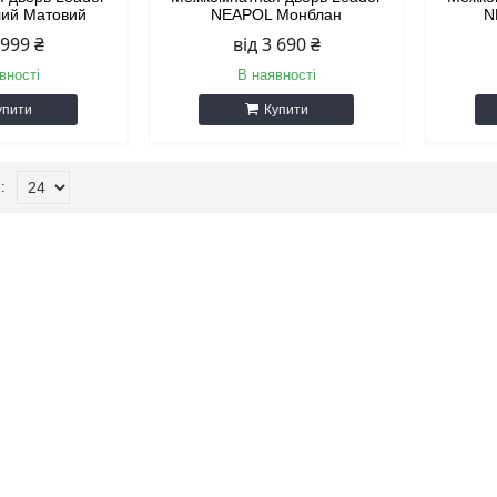
лий Матовий
NEAPOL Монблан
N
 999 ₴
від 3 690 ₴
вності
В наявності
упити
Купити