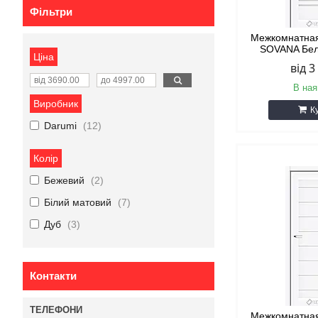
Фільтри
Межкомнатная
SOVANA Бе
Ціна
від 3
В ная
Виробник
К
Darumi
12
Колір
Бежевий
2
Білий матовий
7
Дуб
3
Контакти
Межкомнатная