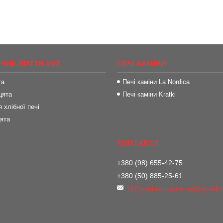
ІЧНЕ ЛИТТЯ SVT
ПЕЧІ КАМІНИ
та
Печі каміни La Nordica
цята
Печі каміни Kratki
 хлібної печі
цята
+380 (98) 655-42-75
+380 (50) 885-25-61
100gradusov.com.ua@gmail.