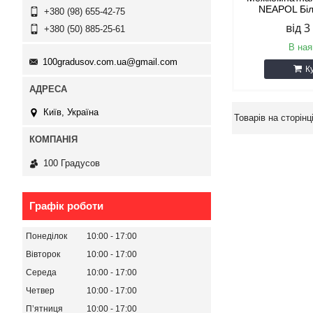
NEAPOL Бі
+380 (98) 655-42-75
від 3
+380 (50) 885-25-61
В ная
100gradusov.com.ua@gmail.com
К
Київ, Україна
100 Градусов
Графік роботи
Понеділок
10:00
17:00
Вівторок
10:00
17:00
Середа
10:00
17:00
Четвер
10:00
17:00
Пʼятниця
10:00
17:00