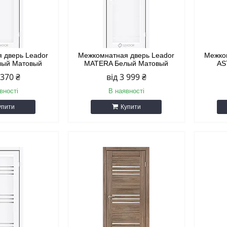
 дверь Leador
Межкомнатная дверь Leador
Межко
лый Матовый
MATERA Белый Матовый
AS
 370 ₴
від 3 999 ₴
вності
В наявності
упити
Купити